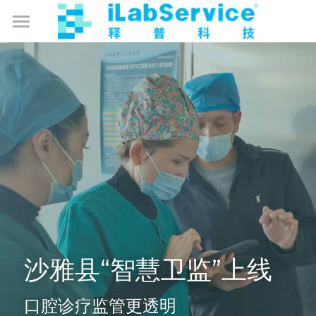
数智化实验室管理
数智化卫生监督
产品中心
成为合作伙伴
监控保
仪器保
免费试用
库存保
关于我们
智能硬件产品
简体中文
沙雅县“智慧卫监”上线
简体中文
口腔诊疗监管更透明
English