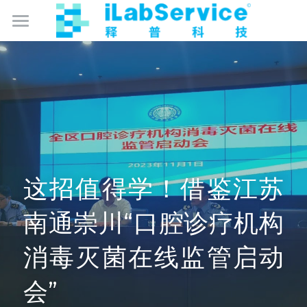
数智化实验室管理
数智化卫生监督
产品中心
成为合作伙伴
监控保
仪器保
免费试用
这招值得学！借鉴江苏
库存保
关于我们
南通崇川“口腔诊疗机构
智能硬件产品
简体中文
消毒灭菌在线监管启动
简体中文
会”
English