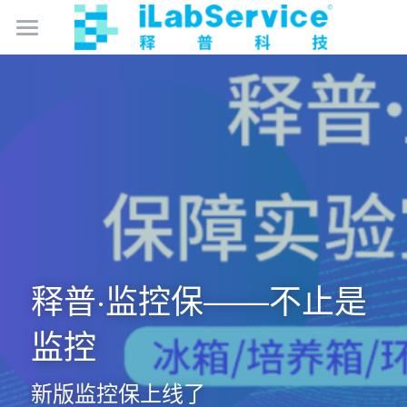
数智化实验室管理
数智化卫生监督
产品中心
成为合作伙伴
监控保
仪器保
免费试用
库存保
关于我们
释普·监控保——不止是
智能硬件产品
简体中文
监控
简体中文
新版监控保上线了
English