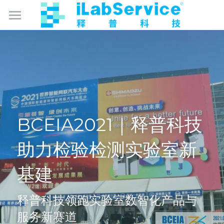
数智化实验室管理
数智化卫生监督
产品中心
成为合作伙伴
监控保
BCEIA2021｜释普科技
仪器保
免费试用
助力检验检测实验室新
库存保
关于我们
基建
智能硬件产品
简体中文
释普科技领跑实验室数智化产品与
简体中文
服务新赛道
English