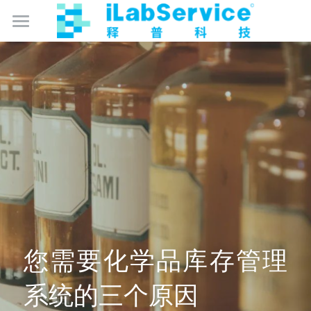
数智化实验室管理
数智化卫生监督
产品中心
成为合作伙伴
监控保
仪器保
免费试用
库存保
关于我们
智能硬件产品
简体中文
您需要化学品库存管理
简体中文
系统的三个原因
English