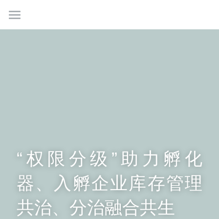
数智化实验室管理
数智化卫生监督
产品中心
成为合作伙伴
监控保
仪器保
免费试用
库存保
关于我们
“权限分级”助力孵化
智能硬件产品
简体中文
器、入孵企业库存管理
简体中文
共治、分治融合共生
English