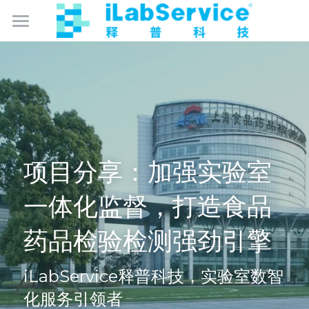
数智化实验室管理
数智化卫生监督
产品中心
成为合作伙伴
监控保
项目分享：加强实验室
仪器保
免费试用
一体化监督，打造食品
库存保
关于我们
药品检验检测强劲引擎
智能硬件产品
简体中文
iLabService释普科技，实验室数智
简体中文
化服务引领者
English